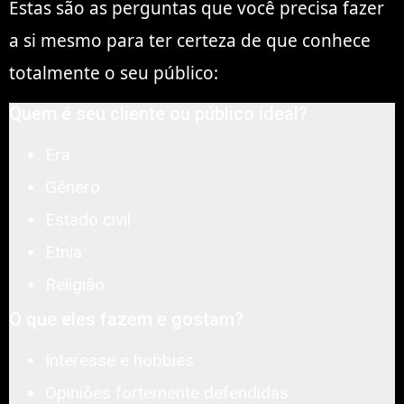
Estas são as perguntas que você precisa fazer
a si mesmo para ter certeza de que conhece
totalmente o seu público:
Quem é seu cliente ou público ideal?
Era
Gênero
Estado civil
Etnia
Religião
O que eles fazem e gostam?
Interesse e hobbies
Opiniões fortemente defendidas