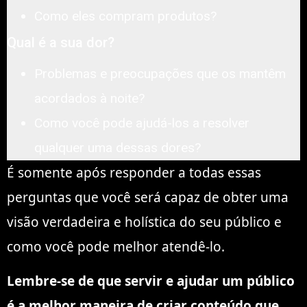
Como eles compram produtos?
Qual é a sua dor?
Problemas e preocupações que os mantêm
acordados à noite?
Como você pode ajudá-los a resolver
qualquer uma dessas dores?
É somente após responder a todas essas
perguntas que você será capaz de obter uma
visão verdadeira e holística do seu público e
como você pode melhor atendê-lo.
Lembre-se de que servir e ajudar um público
é a melhor maneira de criar conteúdo que