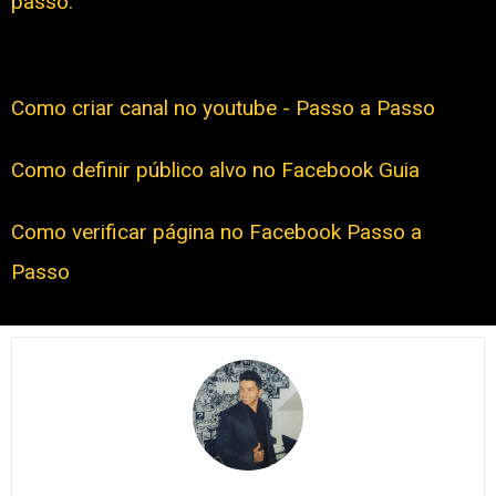
passo.
Como criar canal no youtube - Passo a Passo
Como definir público alvo no Facebook Guia
Como verificar página no Facebook Passo a
Passo