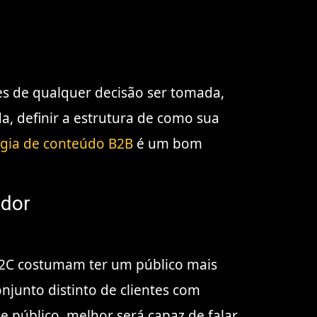
es de qualquer decisão ser tomada,
da, definir a estrutura de como sua
égia de conteúdo B2B
é um bom
ador
B2C costumam ter um público mais
njunto distinto de clientes com
e público, melhor será capaz de falar