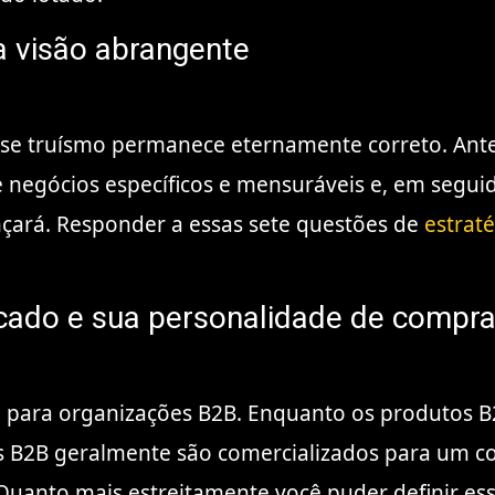
 visão abrangente
 esse truísmo permanece eternamente correto. Ant
 negócios específicos e mensuráveis ​​e, em segui
nçará. Responder a
essas sete questões de
estrat
rcado e sua personalidade de compr
al para organizações B2B. Enquanto os produtos 
os B2B geralmente são comercializados para um co
 Quanto mais estreitamente você puder definir ess