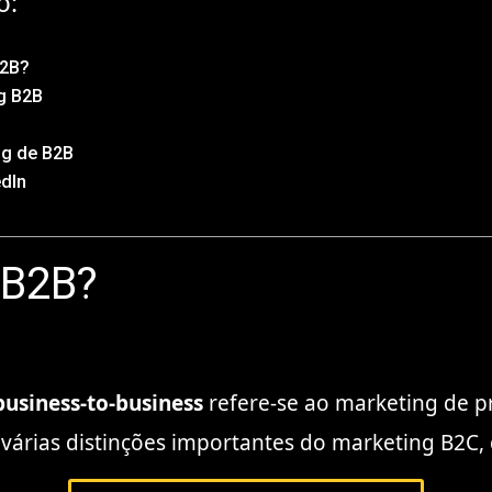
o:
B2B?
g B2B
ng de B2B
edIn
 B2B?
usiness-to-business
refere-se ao marketing de p
 várias distinções importantes do marketing B2C,