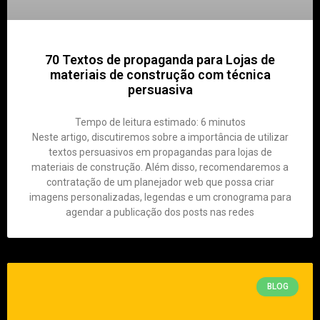
70 Textos de propaganda para Lojas de
materiais de construção com técnica
persuasiva
Tempo de leitura estimado:
6
minutos
Neste artigo, discutiremos sobre a importância de utilizar
textos persuasivos em propagandas para lojas de
materiais de construção. Além disso, recomendaremos a
contratação de um planejador web que possa criar
imagens personalizadas, legendas e um cronograma para
agendar a publicação dos posts nas redes
BLOG