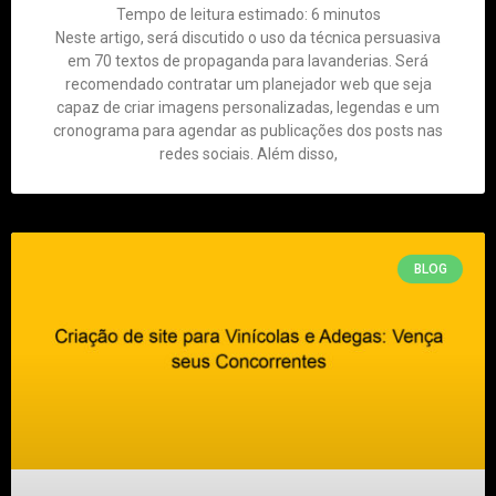
Tempo de leitura estimado:
6
minutos
Neste artigo, será discutido o uso da técnica persuasiva
em 70 textos de propaganda para lavanderias. Será
recomendado contratar um planejador web que seja
capaz de criar imagens personalizadas, legendas e um
cronograma para agendar as publicações dos posts nas
redes sociais. Além disso,
BLOG