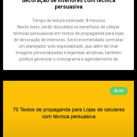
decoração de interiores com técnica
persuasiva
Tempo de leitura estimado:
8
minutos
Neste texto, serão discutidos os benefícios de utilizar
técnicas persuasivas em textos de propaganda para lojas
de decoração de interiores. Será recomendado contratar
um planejador web especializado, que além de criar
imagens personalizadas e legendas atrativas, também
poderá gerenciar o cronograma e agendamento de
BLOG