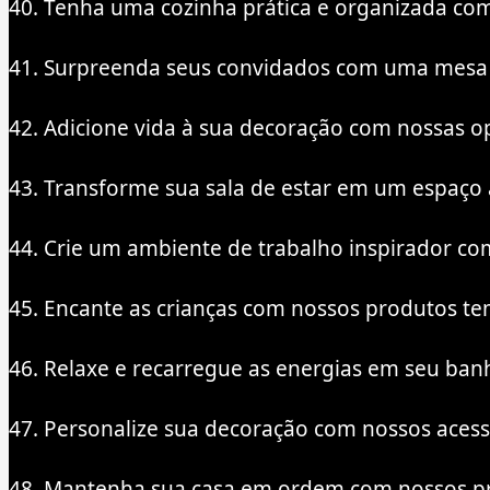
40. Tenha uma cozinha prática e organizada com 
41. Surpreenda seus convidados com uma mesa p
42. Adicione vida à sua decoração com nossas opçõ
43. Transforme sua sala de estar em um espaço
44. Crie um ambiente de trabalho inspirador co
45. Encante as crianças com nossos produtos tem
46. Relaxe e recarregue as energias em seu ban
47. Personalize sua decoração com nossos acessó
48. Mantenha sua casa em ordem com nossos pro