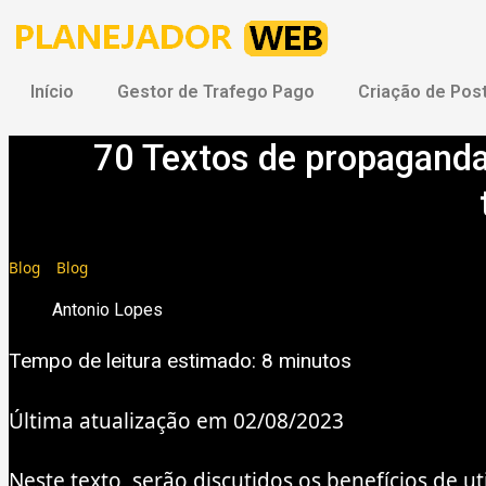
Ir
para
o
conteúdo
Início
Gestor de Trafego Pago
Criação de Pos
70 Textos de propaganda
Blog
»
Blog
Antonio Lopes
Tempo de leitura estimado:
8
minutos
Última atualização em 02/08/2023
Neste texto, serão discutidos os benefícios de u