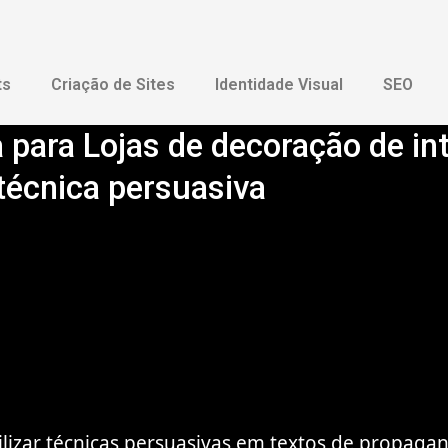
ts
Criação de Sites
Identidade Visual
SEO
 para Lojas de decoração de in
técnica persuasiva
tilizar técnicas persuasivas em textos de propaga