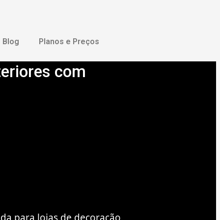
Blog
Planos e Preços
teriores com
nda para lojas de decoração