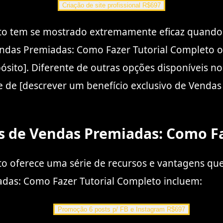
Criação de site profissional R$697
o tem se mostrado extremamente eficaz quando s
das Premiadas: Como Fazer Tutorial Completo of
opósito]. Diferente de outras opções disponíveis
e de [descrever um benefício exclusivo de Venda
ns de Vendas Premiadas: Como F
 oferece uma série de recursos e vantagens que 
adas: Como Fazer Tutorial Completo incluem:
Promoção 6 posts p/ FB e Instagram R$697