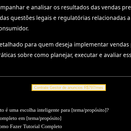
mpanhar e analisar os resultados das vendas premi
das questões legais e regulatórias relacionadas 
consumidor.
 detalhado para quem deseja implementar vendas 
ráticas sobre como planejar, executar e avaliar e
Contrate Gestor de anuncios R$797/mes
 é uma escolha inteligente para [tema/propósito]?
Completo em [tema/propósito]
Como Fazer Tutorial Completo