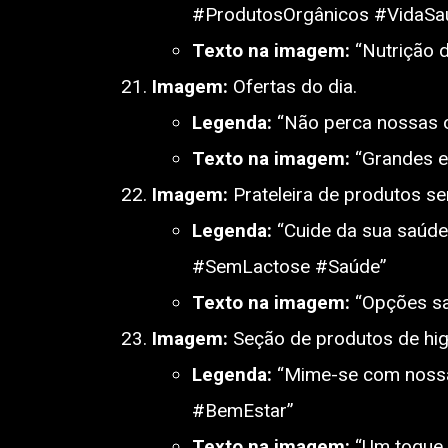
#ProdutosOrgânicos #VidaSa
Texto na imagem:
“Nutrição d
Imagem:
Ofertas do dia.
Legenda:
“Não perca nossas o
Texto na imagem:
“Grandes e
Imagem:
Prateleira de produtos se
Legenda:
“Cuide da sua saúde 
#SemLactose #Saúde”
Texto na imagem:
“Opções sa
Imagem:
Seção de produtos de hig
Legenda:
“Mime-se com nossa
#BemEstar”
Texto na imagem:
“Um toque d