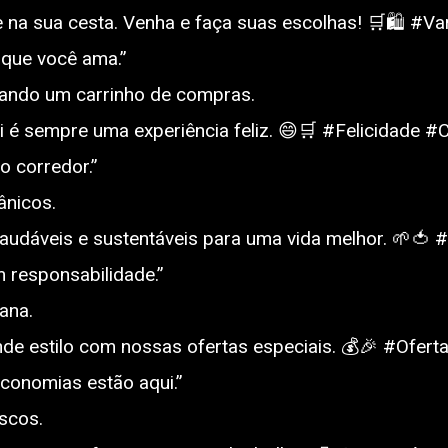
 na sua cesta. Venha e faça suas escolhas! 🛒🛍️ #
 que você ama.”
rando um carrinho de compras.
é sempre uma experiência feliz. 😄🛒 #Felicidade #Cl
o corredor.”
ânicos.
audáveis e sustentáveis para uma vida melhor. 🌱🍅 
 responsabilidade.”
ana.
e estilo com nossas ofertas especiais. 💰🎉 #Ofert
conomias estão aqui.”
escos.