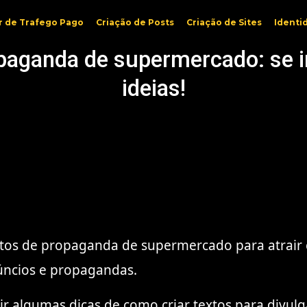
r de Trafego Pago
Criação de Posts
Criação de Sites
Identi
paganda de supermercado: se 
ideias!
os de propaganda de supermercado para atrair cl
núncios e propagandas.
r algumas dicas de como criar textos para divulg