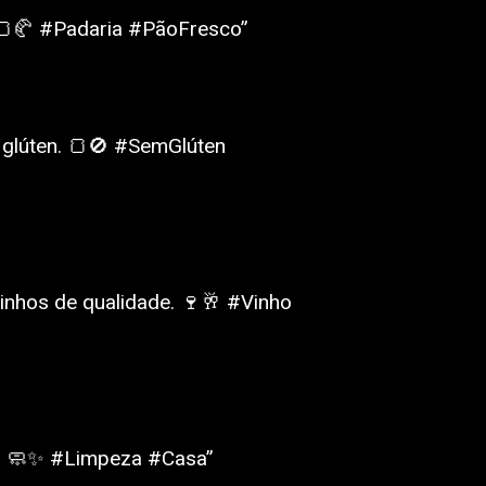
 🍞🥐 #Padaria #PãoFresco”
 glúten. 🍞🚫 #SemGlúten
vinhos de qualidade. 🍷🥂 #Vinho
s. 🧼✨ #Limpeza #Casa”