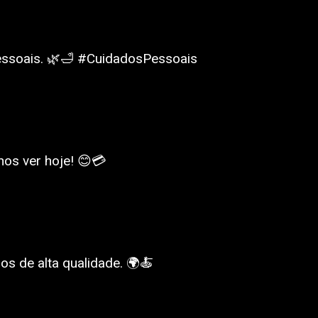
essoais. 🌿🛁 #CuidadosPessoais
nos ver hoje! 😊💳
s de alta qualidade. 🌍🍝