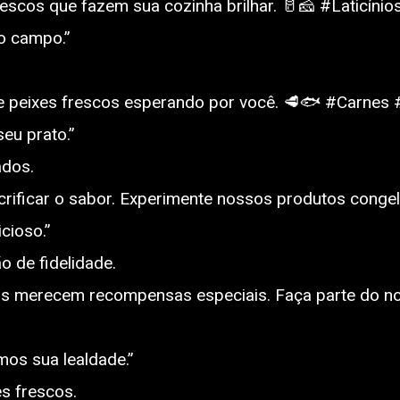
escos que fazem sua cozinha brilhar. 🥛🧀 #Laticínio
o campo.”
e peixes frescos esperando por você. 🥩🐟 #Carnes 
eu prato.”
dos.
crificar o sabor. Experimente nossos produtos conge
icioso.”
o de fidelidade.
is merecem recompensas especiais. Faça parte do nos
os sua lealdade.”
s frescos.