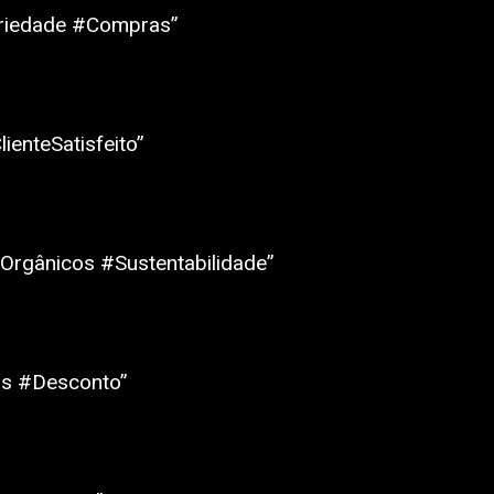
Variedade #Compras”
ienteSatisfeito”
#Orgânicos #Sustentabilidade”
as #Desconto”