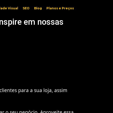
dade Visual
SEO
Blog
Planos e Preços
inspire em nossas
ientes para a sua loja, assim
ar o seu negócio. Aproveite essa