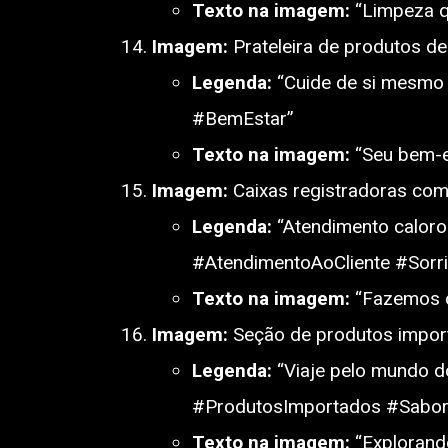
Texto na imagem:
“Limpeza qu
Imagem:
Prateleira de produtos de
Legenda:
“Cuide de si mesmo 
#BemEstar”
Texto na imagem:
“Seu bem-es
Imagem:
Caixas registradoras com
Legenda:
“Atendimento caloros
#AtendimentoAoCliente #Sorri
Texto na imagem:
“Fazemos c
Imagem:
Seção de produtos impor
Legenda:
“Viaje pelo mundo d
#ProdutosImportados #Sabor
Texto na imagem:
“Explorando