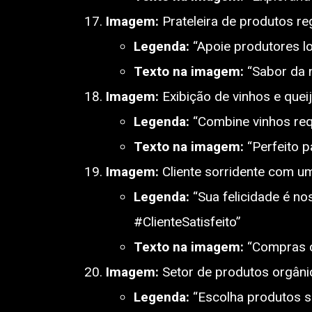
Imagem:
Prateleira de produtos reg
Legenda:
“Apoie produtores l
Texto na imagem:
“Sabor da n
Imagem:
Exibição de vinhos e queij
Legenda:
“Combine vinhos req
Texto na imagem:
“Perfeito p
Imagem:
Cliente sorridente com um
Legenda:
“Sua felicidade é no
#ClienteSatisfeito”
Texto na imagem:
“Compras c
Imagem:
Setor de produtos orgâni
Legenda:
“Escolha produtos s