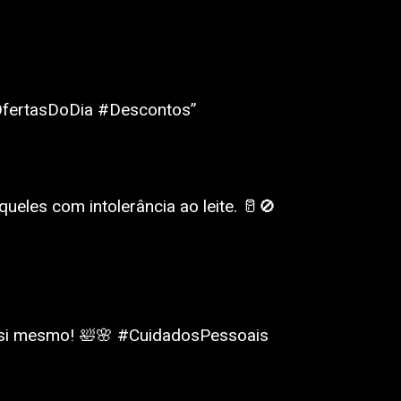
#OfertasDoDia #Descontos”
eles com intolerância ao leite. 🥛🚫
 si mesmo! 🛀🌸 #CuidadosPessoais