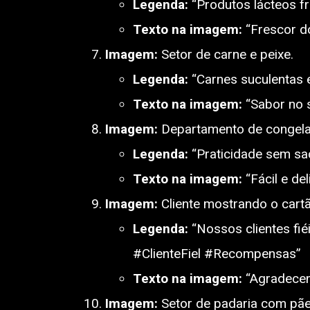
Legenda:
“Produtos lácteos fr
Texto na imagem:
“Frescor d
Imagem:
Setor de carne e peixe.
Legenda:
“Carnes suculentas 
Texto na imagem:
“Sabor no s
Imagem:
Departamento de congela
Legenda:
“Praticidade sem sa
Texto na imagem:
“Fácil e del
Imagem:
Cliente mostrando o cartã
Legenda:
“Nossos clientes fié
#ClienteFiel #Recompensas”
Texto na imagem:
“Agradecem
Imagem:
Setor de padaria com pãe