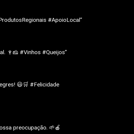
#ProdutosRegionais #ApoioLocal”
al. 🍷🧀 #Vinhos #Queijos”
egres! 😃🛒 #Felicidade
nossa preocupação. 🌱🍎