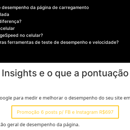
ao desempenho da página de carregamento
ulada
diferença?
celular
geSpeed no celular?
ras ferramentas de teste de desempenho e velocidade?
Insights e o que a pontuação
ogle para medir e melhorar o desempenho do seu site em 
Promoção 6 posts p/ FB e Instagram R$697
ação geral de desempenho da página.