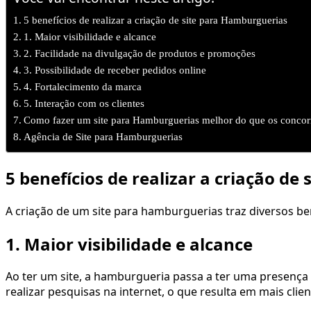
5 benefícios de realizar a criação de site para Hamburguerias
1. Maior visibilidade e alcance
2. Facilidade na divulgação de produtos e promoções
3. Possibilidade de receber pedidos online
4. Fortalecimento da marca
5. Interação com os clientes
Como fazer um site para Hamburguerias melhor do que os concor
Agência de Site para Hamburguerias
5 benefícios de realizar a criação d
A criação de um site para hamburguerias traz diversos ben
1. Maior visibilidade e alcance
Ao ter um site, a hamburgueria passa a ter uma presença 
realizar pesquisas na internet, o que resulta em mais clien