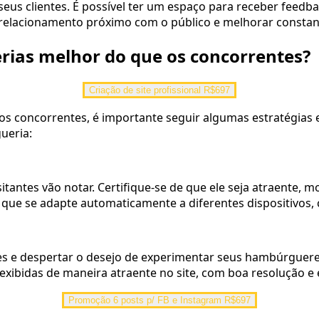
eus clientes. É possível ter um espaço para receber feedb
 relacionamento próximo com o público e melhorar constan
ias melhor do que os concorrentes?
Criação de site profissional R$697
 concorrentes, é importante seguir algumas estratégias e u
ueria:
itantes vão notar. Certifique-se de que ele seja atraente, 
ja, que se adapte automaticamente a diferentes dispositivos
tes e despertar o desejo de experimentar seus hambúrgueres
exibidas de maneira atraente no site, com boa resolução e
Promoção 6 posts p/ FB e Instagram R$697