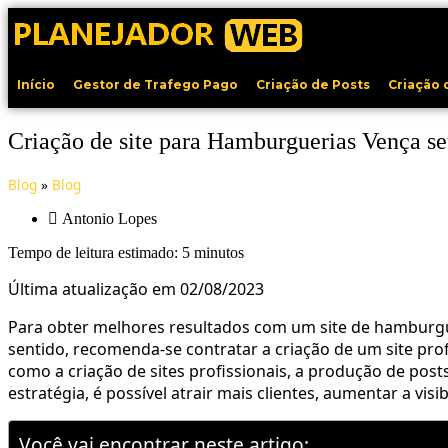
Ir
para
o
conteúdo
Início
Gestor de Trafego Pago
Criação de Posts
Criação 
Criação de site para Hamburguerias Vença se
Blog
»
Blog
Antonio Lopes
Tempo de leitura estimado:
5
minutos
Última atualização em 02/08/2023
Para obter melhores resultados com um site de hamburgue
sentido, recomenda-se contratar a criação de um site pr
como a criação de sites profissionais, a produção de po
estratégia, é possível atrair mais clientes, aumentar a vi
Você vai encontrar neste artigo: