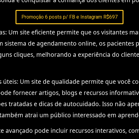
lida e conquistar a confiança dos clientes em po
Promoção 6 posts p/ FB e Instagram R$697
as: Um site eficiente permite que os visitantes 
m sistema de agendamento online, os pacientes p
guns cliques, melhorando a experiência do clien
úteis: Um site de qualidade permite que você co
ode fornecer artigos, blogs e recursos informativ
ões tratadas e dicas de autocuidado. Isso não apen
também atrai um público interessado em aprende
te avançado pode incluir recursos interativos, co