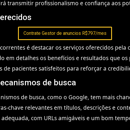
á transmitir profissionalismo e confiança aos pot
ferecidos
Contrate Gestor de anuncios R$797/mes
rrentes é destacar os serviços oferecidos pela cl
o em detalhes os benefícios e resultados que os 
e pacientes satisfeitos para reforçar a credibilid
 mecanismos de busca
nismos de busca, como o Google, tem mais chanc
ras-chave relevantes em títulos, descrições e conte
ura adequada, com URLs amigáveis e um bom temp