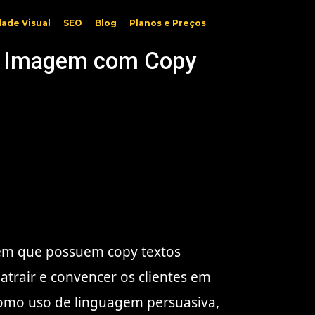
dade Visual
SEO
Blog
Planos e Preços
or Imagem com Copy
agem que possuem copy textos
atrair e convencer os clientes em
 como uso de linguagem persuasiva,