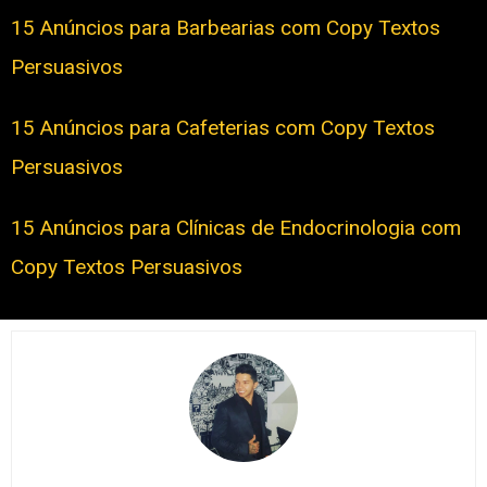
15 Anúncios para Barbearias com Copy Textos
Persuasivos
15 Anúncios para Cafeterias com Copy Textos
Persuasivos
15 Anúncios para Clínicas de Endocrinologia com
Copy Textos Persuasivos