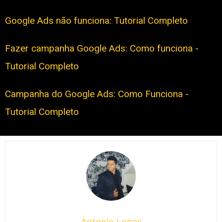
Google Ads não funciona: Tutorial Completo
Fazer campanha Google Ads: Como funciona -
Tutorial Completo
Campanha do Google Ads: Como Funciona -
Tutorial Completo
Antonio Lopes