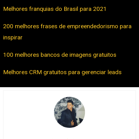
Melhores franquias do Brasil para 2021
200 melhores frases de empreendedorismo para
inspirar
100 melhores bancos de imagens gratuitos
Melhores CRM gratuitos para gerenciar leads