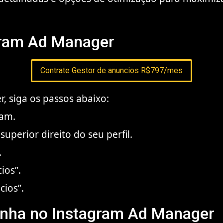
gram Ad Manager
Contrate Gestor de anuncios R$797/mes
, siga os passos abaixo:
ram.
uperior direito do seu perfil.
.
ios”.
cios”.
nha no Instagram Ad Manager