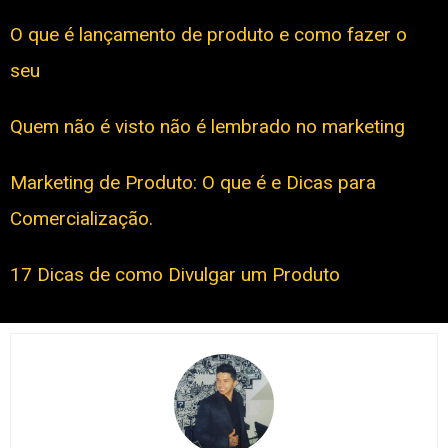
O que é lançamento de produto e como fazer o
seu
Quem não é visto não é lembrado no marketing
Marketing de Produto: O que é e Dicas para
Comercialização.
17 Dicas de como Divulgar um Produto