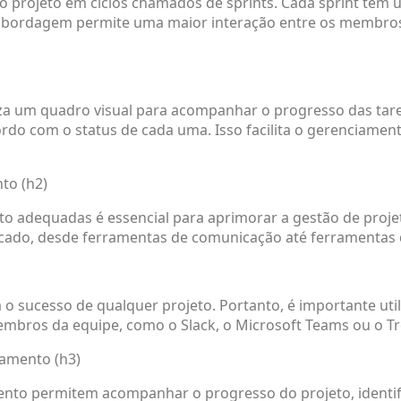
o projeto em ciclos chamados de sprints. Cada sprint tem u
bordagem permite uma maior interação entre os membros 
iza um quadro visual para acompanhar o progresso das tare
o com o status de cada uma. Isso facilita o gerenciamento
to (h2)
to adequadas é essencial para aprimorar a gestão de proj
rcado, desde ferramentas de comunicação até ferramentas
 o sucesso de qualquer projeto. Portanto, é importante ut
embros da equipe, como o Slack, o Microsoft Teams ou o Tre
amento (h3)
to permitem acompanhar o progresso do projeto, identific