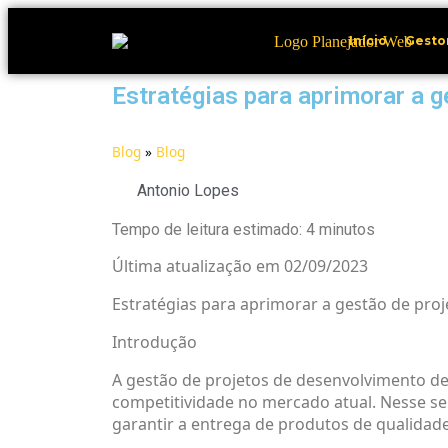
Início
Gesto
Estratégias para aprimorar a 
Blog
»
Blog
Antonio Lopes
Tempo de leitura estimado:
4
minutos
Última atualização em 02/09/2023
Estratégias para aprimorar a gestão de pro
Introdução
A gestão de projetos de desenvolvimento d
competitividade no mercado atual. Nesse sent
garantir a entrega de produtos de qualidad