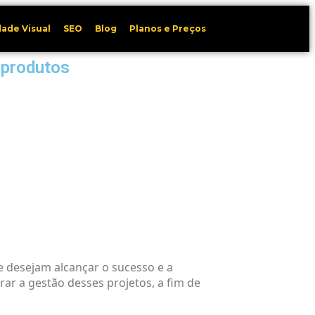
dade Visual
SEO
Blog
Planos e Preços
 produtos
 desejam alcançar o sucesso e a
rar a gestão desses projetos, a fim de