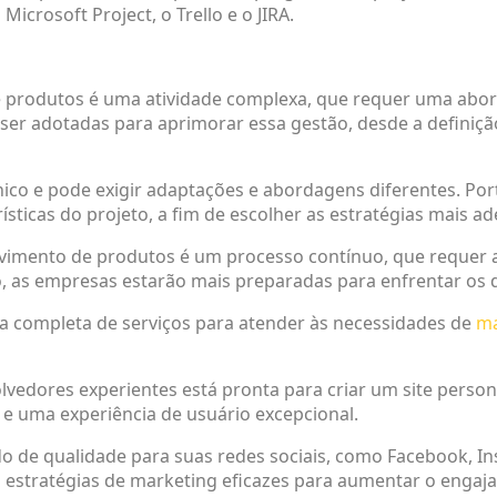
icrosoft Project, o Trello e o JIRA.
 produtos é uma atividade complexa, que requer uma abord
r adotadas para aprimorar essa gestão, desde a definição d
único e pode exigir adaptações e abordagens diferentes. P
rísticas do projeto, a fim de escolher as estratégias mais a
lvimento de produtos é um processo contínuo, que requer 
go, as empresas estarão mais preparadas para enfrentar os 
 completa de serviços para atender às necessidades de
ma
olvedores experientes está pronta para criar um site perso
a e uma experiência de usuário excepcional.
do de qualidade para suas redes sociais, como Facebook, In
 estratégias de marketing eficazes para aumentar o engaja