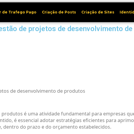
r de Trafego Pago
Criação de Posts
Criação de Sites
Identi
gestão de projetos de desenvolvimento de
jetos de desenvolvimento de produtos
e produtos é uma atividade fundamental para empresas que
ido, é essencial adotar estratégias eficientes para aprimo
e, dentro do prazo e do orçamento estabelecidos.