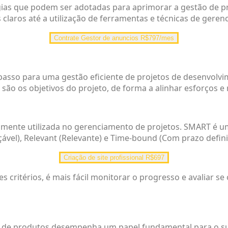
gias que podem ser adotadas para aprimorar a gestão de p
 claros até a utilização de ferramentas e técnicas de gere
Contrate Gestor de anuncios R$797/mes
o passo para uma gestão eficiente de projetos de desenvol
 os objetivos do projeto, de forma a alinhar esforços e r
nte utilizada no gerenciamento de projetos. SMART é um a
ável), Relevant (Relevante) e Time-bound (Com prazo defini
Criação de site profissional R$697
s critérios, é mais fácil monitorar o progresso e avaliar s
o de produtos desempenha um papel fundamental para o s