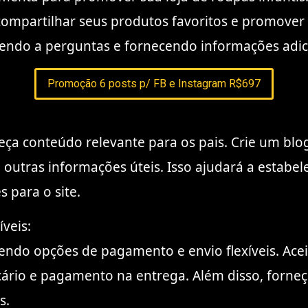
m compartilhar seus produtos favoritos e promov
dendo a perguntas e fornecendo informações adic
Promoção 6 posts p/ FB e Instagram R$697
eça conteúdo relevante para os pais. Crie um blo
 outras informações úteis. Isso ajudará a estabe
s para o site.
veis:
cendo opções de pagamento e envio flexíveis. Ace
cário e pagamento na entrega. Além disso, forne
s.