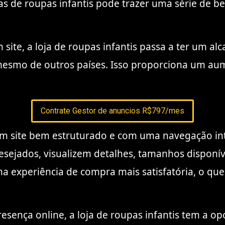
jas de roupas infantis pode trazer uma série de be
ite, a loja de roupas infantis passa a ter um al
é mesmo de outros países. Isso proporciona um au
Contrate Gestor de anuncios R$797/mes
 site bem estruturado e com uma navegação intu
esejados, visualizem detalhes, tamanhos disponí
a experiência de compra mais satisfatória, o que
ença online, a loja de roupas infantis tem a op