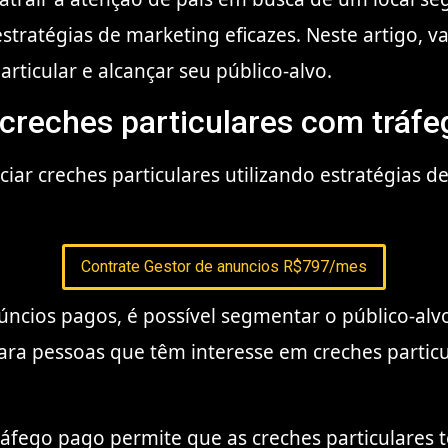
estratégias de marketing eficazes. Neste artigo,
rticular e alcançar seu público-alvo.
 creches particulares com tráf
iar creches particulares utilizando estratégias d
Contrate Gestor de anuncios R$797/mes
núncios pagos, é possível segmentar o público-alvo
ara pessoas que têm interesse em creches parti
 tráfego pago permite que as creches particular