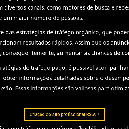
m diversos canais, como motores de busca e redes
 de um maior número de pessoas.
te das estratégias de tráfego orgânico, que pod
rcionam resultados rápidos. Assim que os anúncio
e e, consequentemente, aumentar as chances de c
stratégias de tráfego pago, é possível acompanha
el obter informações detalhadas sobre o desem
versão. Essas informações são valiosas para otim
Criação de site profissional R$697
iar com tráfego pago oferece flexibilidade em rel