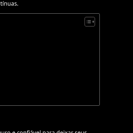
ntínuas.
guro e confiável para deixar seus