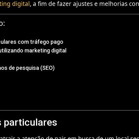
ing digital
, a fim de fazer ajustes e melhorias co
o:
culares com tráfego pago
ilizando marketing digital
mos de pesquisa (SEO)
 particulares
 atrair a atenção de pais em busca de um local se