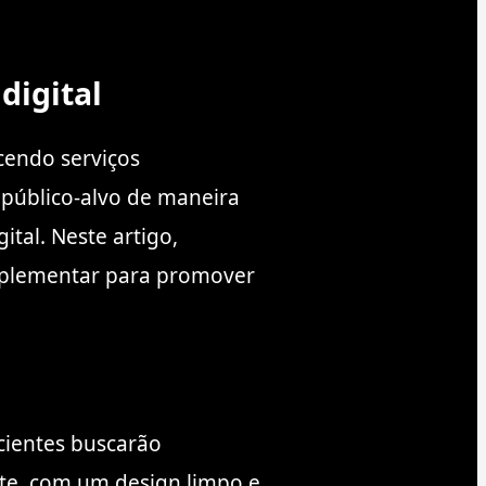
digital
cendo serviços
 público-alvo de maneira
ital. Neste artigo,
implementar para promover
acientes buscarão
ente, com um design limpo e