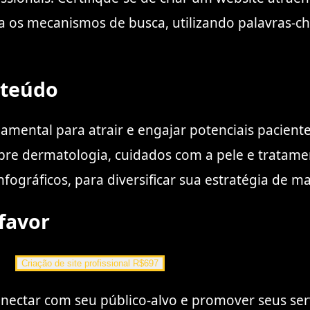
para os mecanismos de busca, utilizando palavras-
nteúdo
ental para atrair e engajar potenciais pacientes
bre dermatologia, cuidados com a pele e tratamen
ográficos, para diversificar sua estratégia de m
 favor
Criação de site profissional R$697
nectar com seu público-alvo e promover seus servi