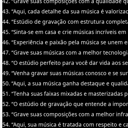
42. “Grave suas composições com a qualidade q
43. “Aqui, cada detalhe da sua música é valori
44. “Estúdio de gravação com estrutura complet
45. “Sinta-se em casa e crie músicas incríveis e
46. “Experiência e paixão pela música se unem 
47. “Grave suas músicas com a melhor tecnologia
48. “O estúdio perfeito para você dar vida aos se
49. “Venha gravar suas músicas conosco e se sur
50. “Aqui, a sua música ganha destaque e quali
51. “Tenha suas faixas mixadas e masterizadas p
52. “O estúdio de gravação que entende a impor
53. “Grave suas composições com a melhor infra
54. “Aqui, sua música é tratada com respeito e ca