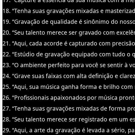
17. “Capture a essência da sua música com a me
18. “Tenha suas gravações mixadas e masterizada
19. “Gravação de qualidade é sinônimo do nosso
20. “Seu talento merece ser gravado com excelê
21. “Aqui, cada acorde é capturado com precisã
22. “Estúdio de gravação equipado com tudo o qu
23. “O ambiente perfeito para você se sentir à v
24. “Grave suas faixas com alta definição e clare
25. “Aqui, sua música ganha forma e brilho com 
26. “Profissionais apaixonados por música pront
27. “Tenha suas gravações mixadas de forma pro
28. “Seu talento merece ser registrado em um es
29. “Aqui, a arte da gravação é levada a sério, p