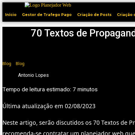
Ir
para
Início
Gestor de Trafego Pago
Criação de Posts
Criação 
o
conteúdo
70 Textos de Propagand
Blog
»
Blog
Antonio Lopes
Tempo de leitura estimado:
7
minutos
Última atualização em 02/08/2023
Neste artigo, serão discutidos os 70 Textos de 
recomenda-se contratar um planejador web que 