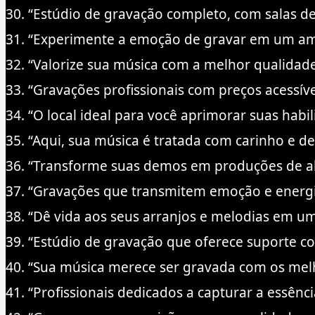
30. “Estúdio de gravação completo, com salas d
31. “Experimente a emoção de gravar em um ambi
32. “Valorize sua música com a melhor qualidad
33. “Gravações profissionais com preços acessívei
34. “O local ideal para você aprimorar suas habi
35. “Aqui, sua música é tratada com carinho e d
36. “Transforme suas demos em produções de al
37. “Gravações que transmitem emoção e energi
38. “Dê vida aos seus arranjos e melodias em u
39. “Estúdio de gravação que oferece suporte co
40. “Sua música merece ser gravada com os me
41. “Profissionais dedicados a capturar a essênc