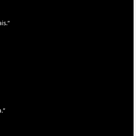
is.”
.”