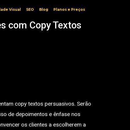
dade Visual
SEO
Blog
Planos e Preços
res com Copy Textos
sentam copy textos persuasivos. Serão
 uso de depoimentos e ênfase nos
nvencer os clientes a escolherem a