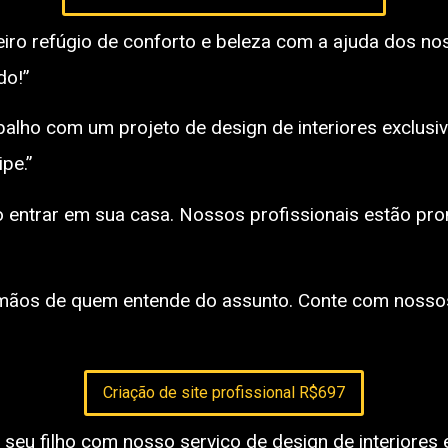
ro refúgio de conforto e beleza com a ajuda dos no
do!”
balho com um projeto de design de interiores exclusi
pe.”
o entrar em sua casa. Nossos profissionais estão pr
 mãos de quem entende do assunto. Conte com nossos
Criação de site profissional R$697
seu filho com nosso serviço de design de interiores e